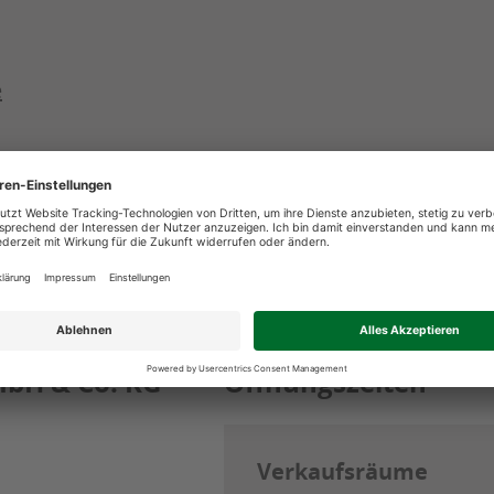
e
bH & Co. KG
Öffnungszeiten
Verkaufsräume