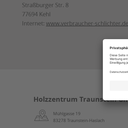
Straßburger Str. 8
77694 Kehl
Internet:
www.verbraucher-schlichter.d
Holzzentrum Traunstein Gm
Mühlgasse 19
83278 Traunstein-Haslach