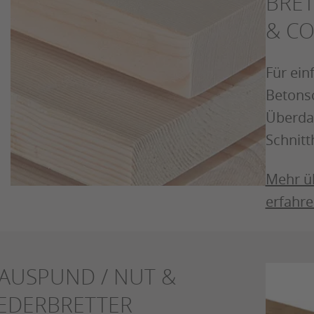
BRE
& CO
Für ein
Betons
Überda
Schnitt
Mehr üb
erfahr
AUSPUND / NUT &
EDERBRETTER