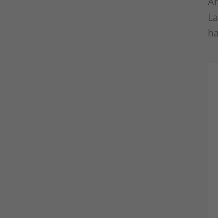
An
La
ha