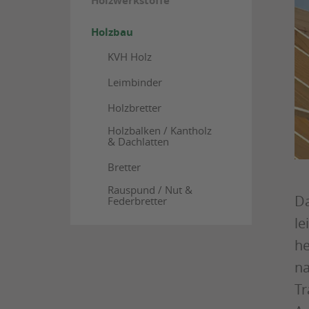
Holzwerkstoffe
Holzbau
KVH Holz
Leimbinder
Holzbretter
Holzbalken / Kantholz
& Dachlatten
Bretter
Rauspund / Nut &
Da
Federbretter
le
he
na
Tr