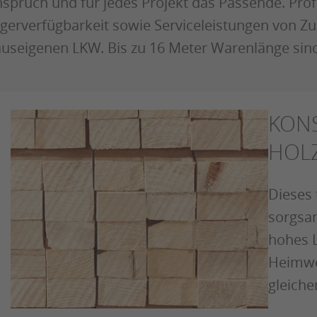
spruch und für jedes Projekt das Passende. Prof
gerverfügbarkeit sowie Serviceleistungen von Zu
useigenen LKW. Bis zu 16 Meter Warenlänge sin
KON
HOLZ
Dieses 
sorgsam
hohes L
Heimwe
gleich