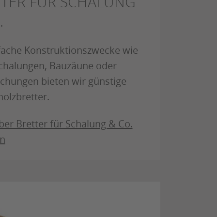
TTER FÜR SCHALUNG
.
fache Konstruktionszwecke wie
chalungen, Bauzäune oder
chungen bieten wir günstige
holzbretter.
er Bretter für Schalung & Co.
en