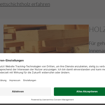
ettschichtholz erfahren
HOL
Für ge
Innena
bei der
Glattka
Nut und
Mehr üb