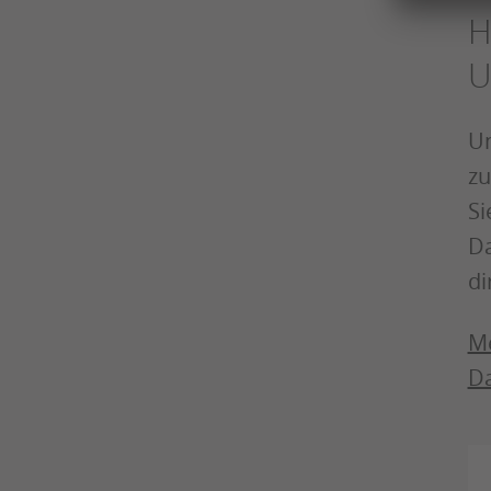
H
U
Un
zu
Si
Da
di
Me
Da